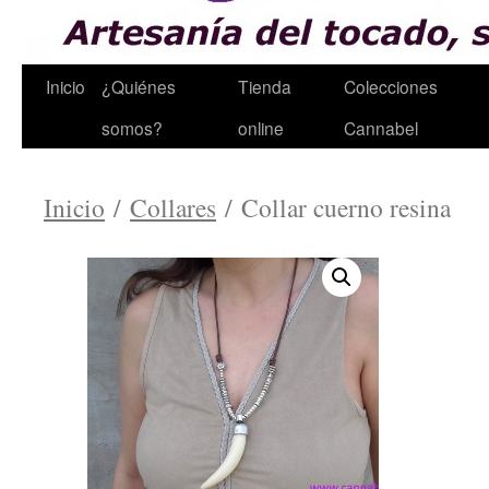
Inicio
¿Quiénes
Tienda
Colecciones
Saltar
somos?
online
Cannabel
al
contenido
Inicio
/
Collares
/ Collar cuerno resina